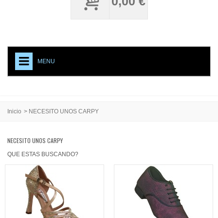
0,00 €
MENU
+
NECESITO UNOS CARPY
ACCESORIOS CALZADO
Inicio
>
NECESITO UNOS CARPY
MEDIAS PROFESIONALES
NECESITO UNOS CARPY
TESTIMONIAL
QUE ESTAS BUSCANDO?
CREACIONES ESPECIALES
CARPY, PRODUCTO DE CALIDAD
EVENTOS