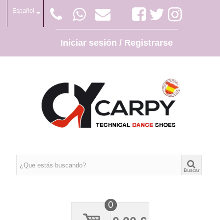
Español
Iniciar sesión / Registrarse
Buscar
0