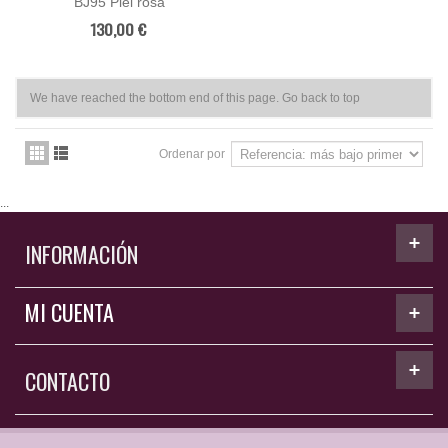
BJ95 Piel rosa
130,00 €
We have reached the bottom end of this page.
Go back to top
Ordenar por
...
INFORMACIÓN
MI CUENTA
CONTACTO