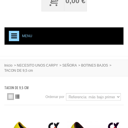
0,00 €
MENU
+
NECESITO UNOS CARPY
ACCESORIOS CALZADO
Inicio
>
NECESITO UNOS CARPY
>
SEÑORA
>
BOTINES BAJOS
>
TACON DE 9,5 cm
MEDIAS PROFESIONALES
TESTIMONIAL
TACON DE 9,5 CM
CREACIONES ESPECIALES
Ordenar por
CARPY, PRODUCTO DE CALIDAD
EVENTOS