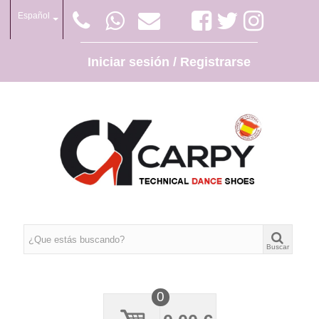
Español
Iniciar sesión / Registrarse
Buscar
0