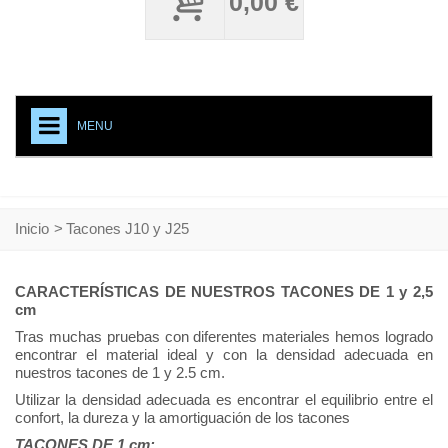
0,00 €
MENU
+
NECESITO UNOS CARPY
ACCESORIOS CALZADO
Inicio
>
Tacones J10 y J25
MEDIAS PROFESIONALES
CARACTERÍSTICAS DE NUESTROS TACONES DE 1 y 2,5
TESTIMONIAL
cm
CREACIONES ESPECIALES
Tras muchas pruebas con diferentes materiales hemos logrado
encontrar el material ideal y con la densidad adecuada en
CARPY, PRODUCTO DE CALIDAD
nuestros tacones de 1 y 2.5 cm.
Utilizar la densidad adecuada es encontrar el equilibrio entre el
EVENTOS
confort, la dureza y la amortiguación de los tacones
TACONES DE 1 cm: