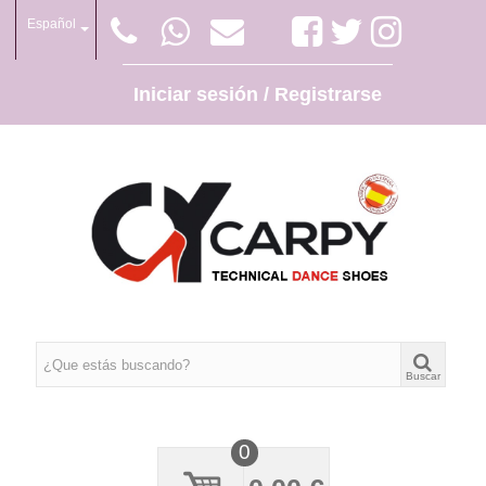
Español
Iniciar sesión / Registrarse
Buscar
0