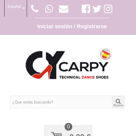
Español
Iniciar sesión / Registrarse
Buscar
0