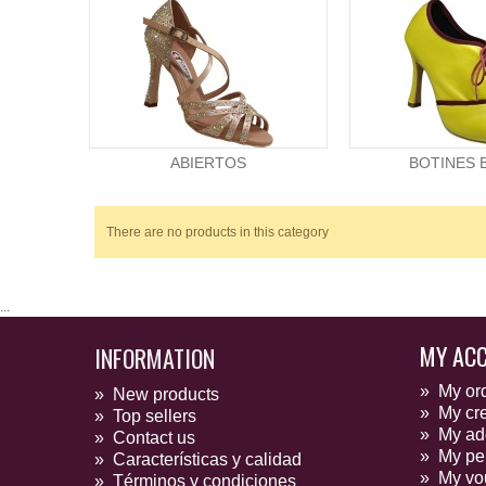
ABIERTOS
BOTINES 
There are no products in this category
...
MY AC
INFORMATION
»
My or
»
New products
»
My cre
»
Top sellers
»
My ad
»
Contact us
»
My per
»
Características y calidad
»
My vo
»
Términos y condiciones