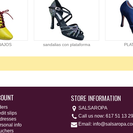
BAJOS
sandalias con plataforma
PLA
COUNT
STORE INFORMATION
ders
SALSAROPA
dit slips
Call us now:
617 51 13 2
dresses
Email:
info@salsaropa.c
sonal info
uchers