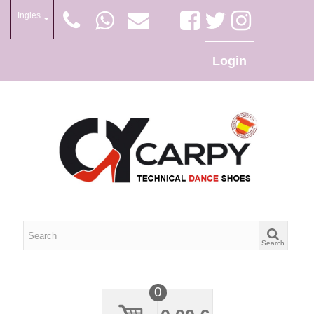
Ingles
Login
Search
0