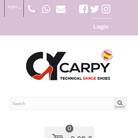
Ingles
Login
Search
0