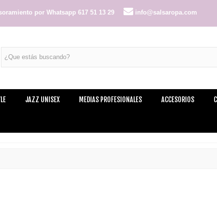
oramiento por Whatsapp 617 51 13 29
info@salsaropa.com
LE
JAZZ UNISEX
MEDIAS PROFESIONALES
ACCESORIOS
C