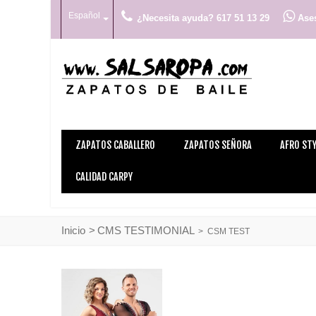
Español
¿Necesita ayuda? 617 51 13 29
Ases
ZAPATOS CABALLERO
ZAPATOS SEÑORA
AFRO STY
CALIDAD CARPY
Inicio
>
CMS TESTIMONIAL
>
CSM TEST