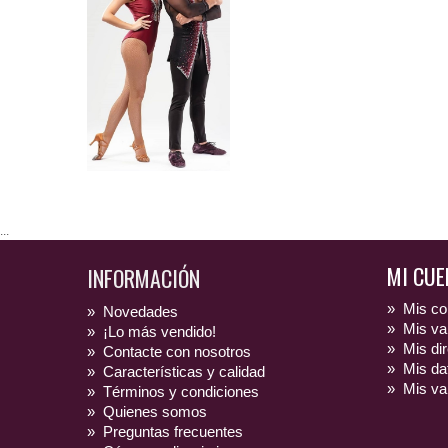
...
MI CUE
INFORMACIÓN
»
Mis c
»
Novedades
»
Mis va
»
¡Lo más vendido!
»
Mis di
»
Contacte con nosotros
»
Mis da
»
Características y calidad
»
Mis va
»
Términos y condiciones
»
Quienes somos
»
Preguntas frecuentes