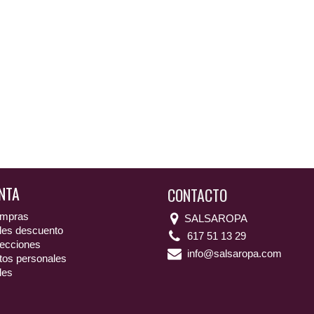
NTA
CONTACTO
ompras
SALSAROPA
les descuento
617 51 13 29
recciones
info@salsaropa.com
tos personales
les