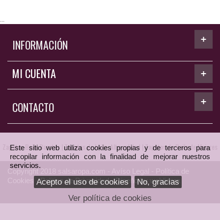
...
INFORMACIÓN
MI CUENTA
CONTACTO
Zapatos Baile Baratos
|
Zapatos de baile. Alta calidad
|
Zapatos de Baile de Mujeres
Este sitio web utiliza cookies propias y de terceros para
recopilar información con la finalidad de mejorar nuestros
servicios.
Copyright
2018 salsaropa.com -
Avíso Legal
-
Política de
Cookies
-
Politica de Privacidad
- Diseño by
weblidera
Acepto el uso de cookies
No, gracias
Ver política de cookies