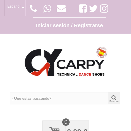
Español
Iniciar sesión / Registrarse
Buscar
0