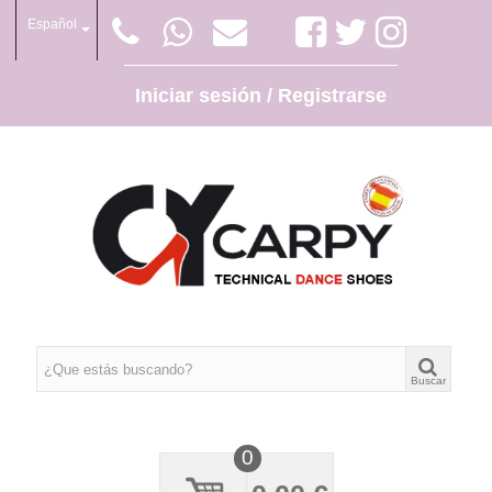
Español
Iniciar sesión / Registrarse
Buscar
0