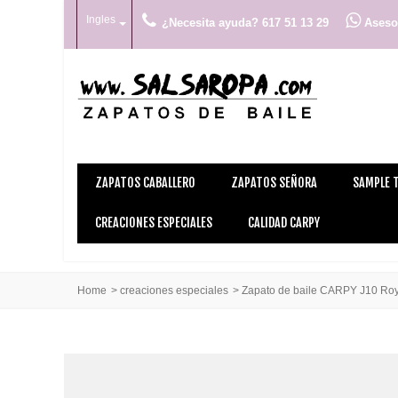
Ingles
¿Necesita ayuda? 617 51 13 29
Asesor
ZAPATOS CABALLERO
ZAPATOS SEÑORA
SAMPLE 
CREACIONES ESPECIALES
CALIDAD CARPY
Home
>
creaciones especiales
>
Zapato de baile CARPY J10 Roy