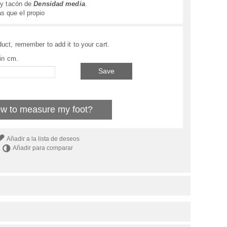
y tacón de
Densidad media
.
 que el propio
uct, remember to add it to your cart.
 in cm.
Save
w to measure my foot?
Añadir a la lista de deseos
Añadir para comparar