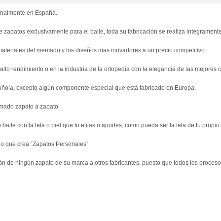
sanalmente en España.
 zapatos exclusivamente para el baile, toda su fabricación se realiza integramen
s materiales del mercado y los diseños mas inovadores a un precio competitivo.
to rendimiento o en la industria de la ortopedia con la elegancia de las mejores cal
pañola, excepto algún componente especial que está fabricado en Europa.
imado zapato a zapato.
baile con la tela o piel que tu elijas o aportes, como pueda ser la tela de tu propio
no que crea “Zapatos Personales”
ón de ningún zapato de su marca a otros fabricantes, puesto que todos los procesos