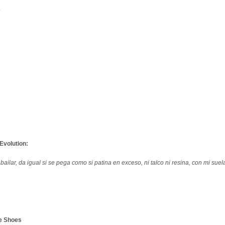
o
Evolution:
ilar, da igual si se pega como si patina en exceso, ni talco ni resina, con mi suel
e Shoes