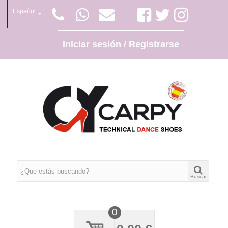
Español
Iniciar sesión / Registrarse
Buscar
0