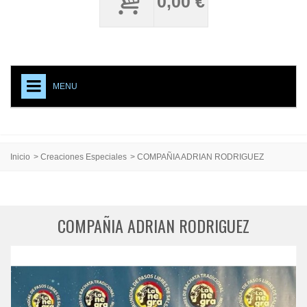
0,00 €
MENU
+
NECESITO UNOS CARPY
ACCESORIOS CALZADO
Inicio
>
Creaciones Especiales
>
COMPAÑIA ADRIAN RODRIGUEZ
MEDIAS PROFESIONALES
TESTIMONIAL
COMPAÑIA ADRIAN RODRIGUEZ
CREACIONES ESPECIALES
CARPY, PRODUCTO DE CALIDAD
EVENTOS