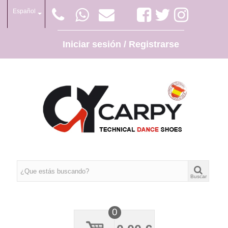
Español
Iniciar sesión / Registrarse
Buscar
0