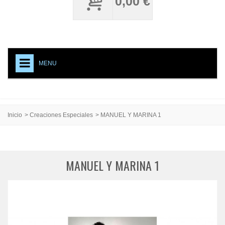
0,00 €
MENU
+
NECESITO UNOS CARPY
ACCESORIOS CALZADO
Inicio
>
Creaciones Especiales
>
MANUEL Y MARINA 1
MEDIAS PROFESIONALES
TESTIMONIAL
MANUEL Y MARINA 1
CREACIONES ESPECIALES
CARPY, PRODUCTO DE CALIDAD
EVENTOS