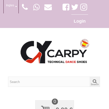
Ingles
Login
Search
0