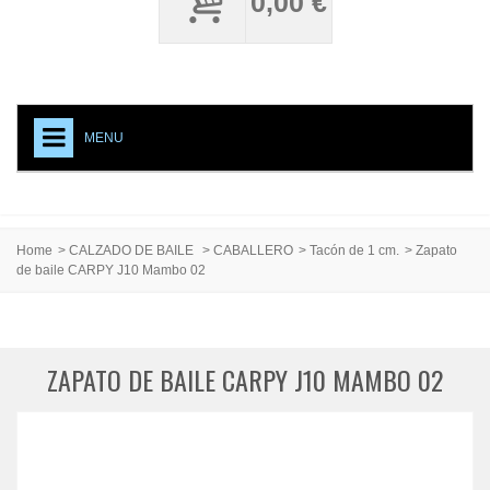
0,00 €
MENU
+
CALZADO DE BAILE
ACCESORIOS CALZADO
Home
>
CALZADO DE BAILE
>
CABALLERO
>
Tacón de 1 cm.
>
Zapato
de baile CARPY J10 Mambo 02
MEDIAS PROFESIONALES
TESTIMONIAL
CREACIONES ESPECIALES
ZAPATO DE BAILE CARPY J10 MAMBO 02
CARPY, PRODUCTO DE CALIDAD
EVENTOS