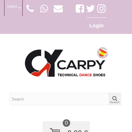
Ingles
Login
Search
0