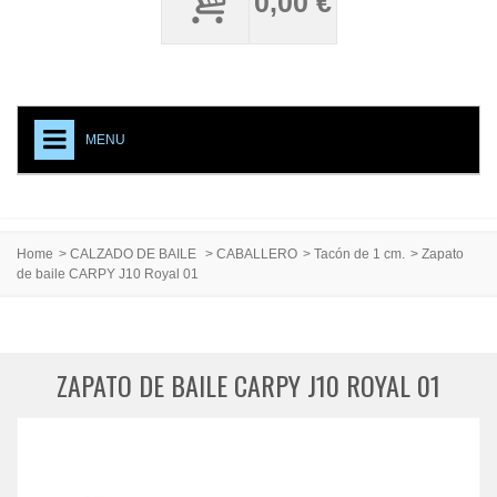
0,00 €
MENU
+
CALZADO DE BAILE
ACCESORIOS CALZADO
Home
>
CALZADO DE BAILE
>
CABALLERO
>
Tacón de 1 cm.
>
Zapato
de baile CARPY J10 Royal 01
MEDIAS PROFESIONALES
TESTIMONIAL
CREACIONES ESPECIALES
ZAPATO DE BAILE CARPY J10 ROYAL 01
CARPY, PRODUCTO DE CALIDAD
EVENTOS