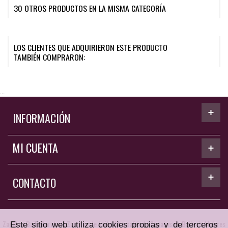
30 OTROS PRODUCTOS EN LA MISMA CATEGORÍA
LOS CLIENTES QUE ADQUIRIERON ESTE PRODUCTO
TAMBIÉN COMPRARON:
...
INFORMACIÓN
MI CUENTA
CONTACTO
Zapatos Baile Baratos
|
Zapatos de baile. Alta calidad
|
Zapatos de Baile de Mujeres
Este sitio web utiliza cookies propias y de terceros