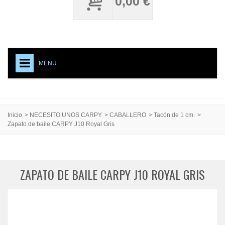
0,00 €
MENU
+
NECESITO UNOS CARPY
ACCESORIOS CALZADO
Inicio
>
NECESITO UNOS CARPY
>
CABALLERO
>
Tacón de 1 cm.
>
Zapato de baile CARPY J10 Royal Gris
MEDIAS PROFESIONALES
TESTIMONIAL
CREACIONES ESPECIALES
ZAPATO DE BAILE CARPY J10 ROYAL GRIS
CARPY, PRODUCTO DE CALIDAD
EVENTOS