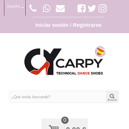
Español
Iniciar sesión / Registrarse
Buscar
0