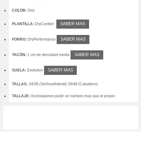
COLOR:
Gris
SABER MAS
PLANTILLA:
DryConfort
SABER MAS
FORRO:
DryPerformance
SABER MAS
TACÓN:
1 cm de
d
ensidad media
SABER MAS
SUELA:
Evolution
TALLAS:
34/38 (Señora/Infantil) 39/48 (Caballero)
TALLAJE:
Aconsejamos pedir un número mas que el propio