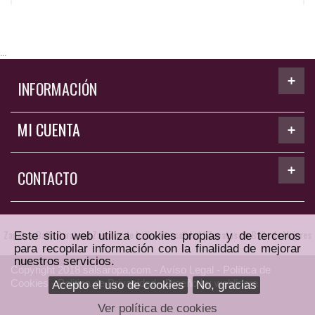
...
INFORMACIÓN
MI CUENTA
CONTACTO
Zapatos Baile Baratos
|
Zapatos de baile. Alta calidad
|
Zapatos de Baile de Mujeres
Este sitio web utiliza cookies propias y de terceros
para recopilar información con la finalidad de mejorar
nuestros servicios.
Copyright
2018 salsaropa.com -
Avíso Legal
-
Política de
Cookies
-
Politica de Privacidad
- Diseño by
weblidera
Acepto el uso de cookies
No, gracias
Ver política de cookies