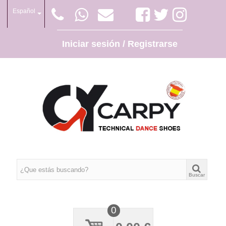
Español
Iniciar sesión / Registrarse
Buscar
0