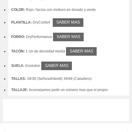
COLOR:
Rojo / fucsia con motivos en dorado y verde
SABER MAS
PLANTILLA:
DryConfort
SABER MAS
FORRO:
DryPerformance
SABER MAS
TACÓN:
1 cm de
d
ensidad media
SABER MAS
SUELA:
Evolution
TALLAS:
34/38 (Señora/Infantil) 39/48 (Caballero)
TALLAJE:
Aconsejamos pedir un número mas que el propio