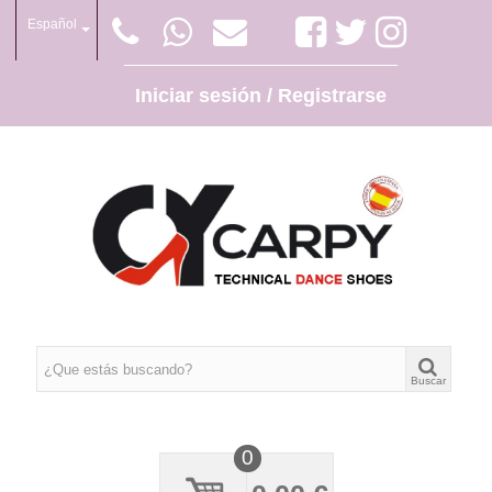
Español
Iniciar sesión / Registrarse
Buscar
0