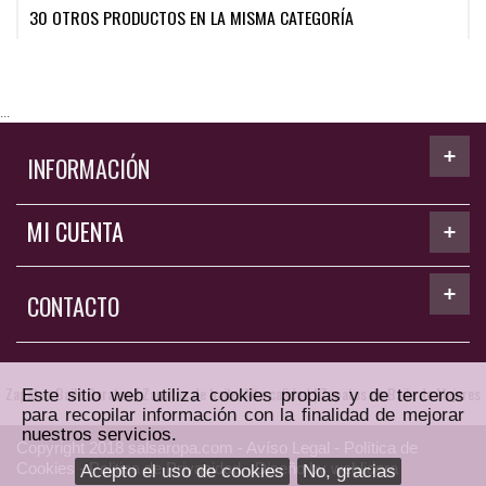
30 OTROS PRODUCTOS EN LA MISMA CATEGORÍA
...
INFORMACIÓN
MI CUENTA
CONTACTO
Zapatos Baile Baratos
|
Zapatos de baile. Alta calidad
|
Zapatos de Baile de Mujeres
Este sitio web utiliza cookies propias y de terceros
para recopilar información con la finalidad de mejorar
nuestros servicios.
Copyright
2018 salsaropa.com -
Avíso Legal
-
Política de
Cookies
-
Politica de Privacidad
- Diseño by
weblidera
Acepto el uso de cookies
No, gracias