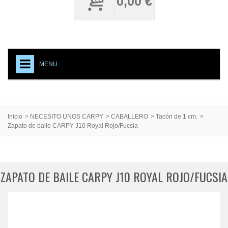
0,00 €
MENU
+
NECESITO UNOS CARPY
ACCESORIOS CALZADO
Inicio
>
NECESITO UNOS CARPY
>
CABALLERO
>
Tacón de 1 cm.
>
Zapato de baile CARPY J10 Royal Rojo/Fucsia
MEDIAS PROFESIONALES
TESTIMONIAL
CREACIONES ESPECIALES
ZAPATO DE BAILE CARPY J10 ROYAL ROJO/FUCSIA
CARPY, PRODUCTO DE CALIDAD
EVENTOS